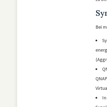
Sy
Bei m
Sy
energ
(Aggr
QN
QNAP-
Virtu
In