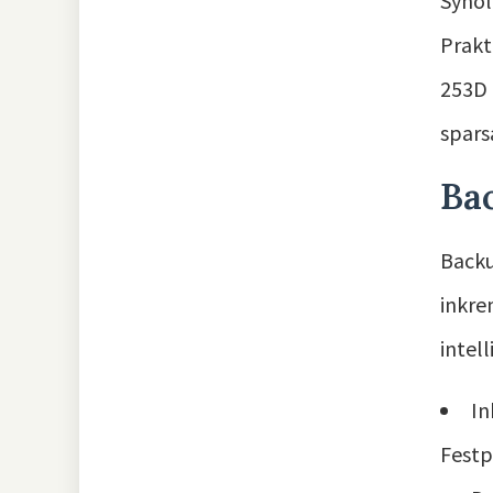
Synol
Prakt
253D 
spars
Bac
Backu
inkre
intel
In
Festp