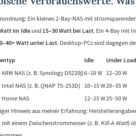
pische Verbrauchswerte: Was
inordnung: Ein kleines 2-Bay-NAS mit stromsparende
Watt im Idle
und
15–30 Watt bei Last
. Ein 4-Bay mit I
0–40+ Watt unter Last
. Desktop-PCs sind dagegen deu
tentyp
Idle
Under Loa
 ARM NAS (z. B. Synology DS220j)
6–10 W
12–20 W
 Intel NAS (z. B. QNAP TS-253D)
10–15 W
20–35 W
y Home NAS
12–25 W
25–50 W
iger Hinweis aus meiner Erfahrung: Herstellerangaben
r mit einem Zwischenstrommesser (z. B.
Kill-A-Watt
) ü
ekommen.