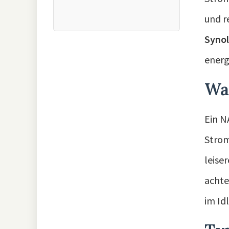
und r
Syno
energ
Wa
Ein N
Strom
leise
achte
im Id