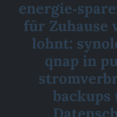
energie‑spar
für Zuhause 
lohnt: synol
qnap in p
stromverbr
backups
Datensc