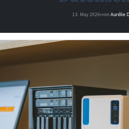
13. May 2026
•
von
Aurélie 