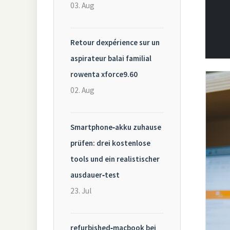
03. Aug
Retour dexpérience sur un
aspirateur balai familial
rowenta xforce9.60
02. Aug
Smartphone‑akku zuhause
prüfen: drei kostenlose
tools und ein realistischer
ausdauer‑test
23. Jul
refurbished‑macbook bei