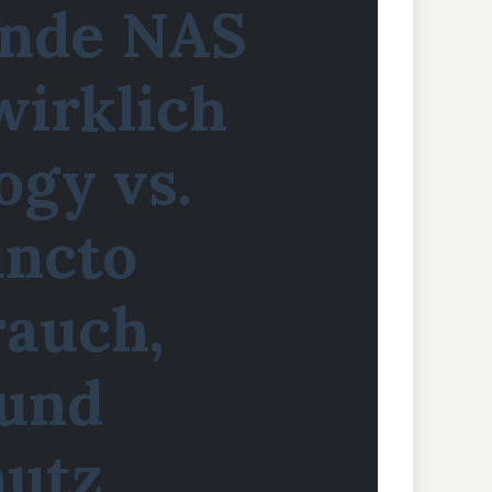
ende NAS
wirklich
ogy vs.
uncto
auch,
 und
hutz