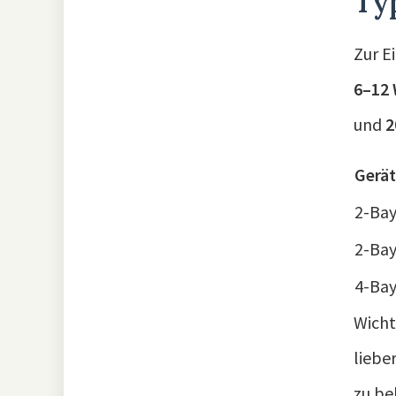
Ty
Zur E
6–12 
und
2
Gerä
2-Bay
2-Bay
4-Ba
Wicht
liebe
zu b